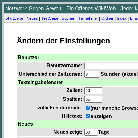
Netzwerk Gegen Gewalt - Ein Offenes WikiWeb - Jeder ka
StartSeite
|
Neues
|
TestSeite
|
Suchen
|
Teilnehmer
|
Ordner
|
Index
|
Eins
Ändern der Einstellungen
Benutzer
Benutzername:
Unterschied der Zeitzonen:
Stunden (aktuell
Texteingabefenster
Zeilen:
Spalten:
volle Fensterbreite:
(nur manche Browser
Hilfetext:
anzeigen
Neues
Neues zeigt:
Tage