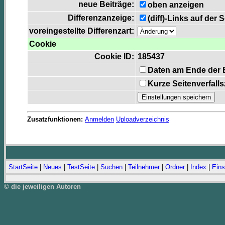
neue Beiträge:
oben anzeigen
Differenzanzeige:
(diff)-Links auf der 
voreingestellte Differenzart:
Cookie
Cookie ID:
185437
Daten am Ende der 
Kurze Seitenverfall
Zusatzfunktionen:
Anmelden
Uploadverzeichnis
StartSeite
|
Neues
|
TestSeite
|
Suchen
|
Teilnehmer
|
Ordner
|
Index
|
Eins
© die jeweiligen Autoren