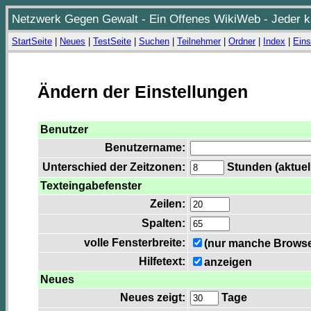
Netzwerk Gegen Gewalt - Ein Offenes WikiWeb - Jeder ka
StartSeite
|
Neues
|
TestSeite
|
Suchen
|
Teilnehmer
|
Ordner
|
Index
|
Eins
Ändern der Einstellungen
Benutzer
Benutzername:
Unterschied der Zeitzonen:
Stunden (aktuell
Texteingabefenster
Zeilen:
Spalten:
volle Fensterbreite:
(nur manche Browser
Hilfetext:
anzeigen
Neues
Neues zeigt:
Tage