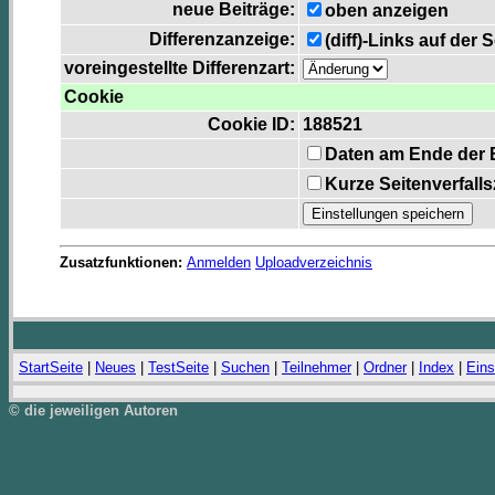
neue Beiträge:
oben anzeigen
Differenzanzeige:
(diff)-Links auf der 
voreingestellte Differenzart:
Cookie
Cookie ID:
188521
Daten am Ende der 
Kurze Seitenverfall
Zusatzfunktionen:
Anmelden
Uploadverzeichnis
StartSeite
|
Neues
|
TestSeite
|
Suchen
|
Teilnehmer
|
Ordner
|
Index
|
Eins
© die jeweiligen Autoren