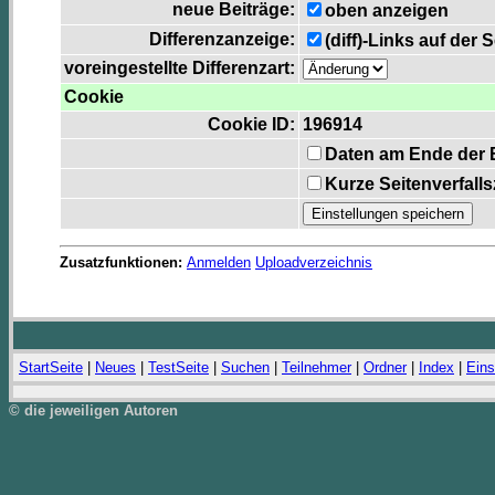
neue Beiträge:
oben anzeigen
Differenzanzeige:
(diff)-Links auf der 
voreingestellte Differenzart:
Cookie
Cookie ID:
196914
Daten am Ende der 
Kurze Seitenverfall
Zusatzfunktionen:
Anmelden
Uploadverzeichnis
StartSeite
|
Neues
|
TestSeite
|
Suchen
|
Teilnehmer
|
Ordner
|
Index
|
Eins
© die jeweiligen Autoren