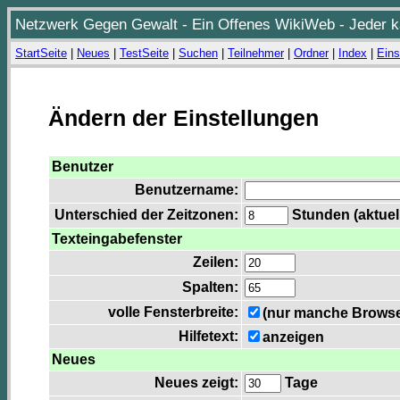
Netzwerk Gegen Gewalt - Ein Offenes WikiWeb - Jeder ka
StartSeite
|
Neues
|
TestSeite
|
Suchen
|
Teilnehmer
|
Ordner
|
Index
|
Eins
Ändern der Einstellungen
Benutzer
Benutzername:
Unterschied der Zeitzonen:
Stunden (aktuell
Texteingabefenster
Zeilen:
Spalten:
volle Fensterbreite:
(nur manche Browser
Hilfetext:
anzeigen
Neues
Neues zeigt:
Tage