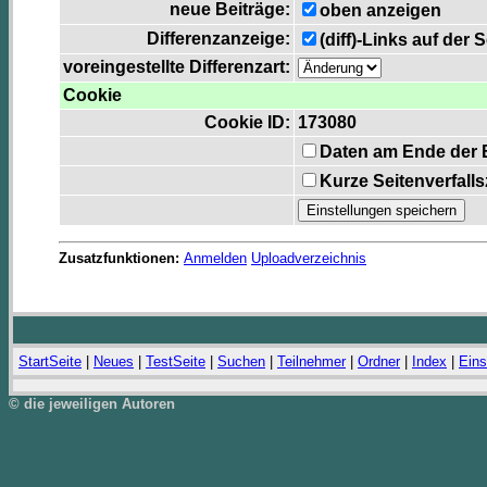
neue Beiträge:
oben anzeigen
Differenzanzeige:
(diff)-Links auf der 
voreingestellte Differenzart:
Cookie
Cookie ID:
173080
Daten am Ende der 
Kurze Seitenverfall
Zusatzfunktionen:
Anmelden
Uploadverzeichnis
StartSeite
|
Neues
|
TestSeite
|
Suchen
|
Teilnehmer
|
Ordner
|
Index
|
Eins
© die jeweiligen Autoren