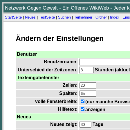
Netzwerk Gegen Gewalt - Ein Offenes WikiWeb - Jeder ka
StartSeite
|
Neues
|
TestSeite
|
Suchen
|
Teilnehmer
|
Ordner
|
Index
|
Eins
Ändern der Einstellungen
Benutzer
Benutzername:
Unterschied der Zeitzonen:
Stunden (aktuell
Texteingabefenster
Zeilen:
Spalten:
volle Fensterbreite:
(nur manche Browser
Hilfetext:
anzeigen
Neues
Neues zeigt:
Tage