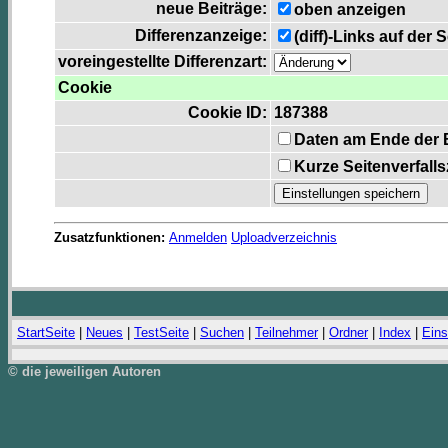
neue Beiträge:
oben anzeigen
Differenzanzeige:
(diff)-Links auf der 
voreingestellte Differenzart:
Cookie
Cookie ID:
187388
Daten am Ende der 
Kurze Seitenverfall
Zusatzfunktionen:
Anmelden
Uploadverzeichnis
StartSeite
|
Neues
|
TestSeite
|
Suchen
|
Teilnehmer
|
Ordner
|
Index
|
Eins
© die jeweiligen Autoren