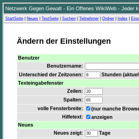
Netzwerk Gegen Gewalt - Ein Offenes WikiWeb - Jeder ka
StartSeite
|
Neues
|
TestSeite
|
Suchen
|
Teilnehmer
|
Ordner
|
Index
|
Eins
Ändern der Einstellungen
Benutzer
Benutzername:
Unterschied der Zeitzonen:
Stunden (aktuell
Texteingabefenster
Zeilen:
Spalten:
volle Fensterbreite:
(nur manche Browser
Hilfetext:
anzeigen
Neues
Neues zeigt:
Tage