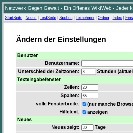
Netzwerk Gegen Gewalt - Ein Offenes WikiWeb - Jeder ka
StartSeite
|
Neues
|
TestSeite
|
Suchen
|
Teilnehmer
|
Ordner
|
Index
|
Eins
Ändern der Einstellungen
Benutzer
Benutzername:
Unterschied der Zeitzonen:
Stunden (aktuell
Texteingabefenster
Zeilen:
Spalten:
volle Fensterbreite:
(nur manche Browser
Hilfetext:
anzeigen
Neues
Neues zeigt:
Tage