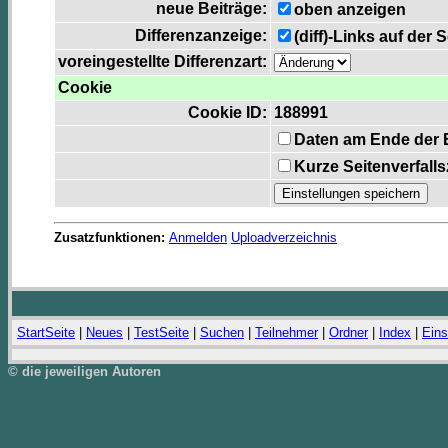
neue Beiträge:
oben anzeigen
Differenzanzeige:
(diff)-Links auf der 
voreingestellte Differenzart:
Cookie
Cookie ID:
188991
Daten am Ende der 
Kurze Seitenverfall
Zusatzfunktionen:
Anmelden
Uploadverzeichnis
StartSeite
|
Neues
|
TestSeite
|
Suchen
|
Teilnehmer
|
Ordner
|
Index
|
Eins
© die jeweiligen Autoren