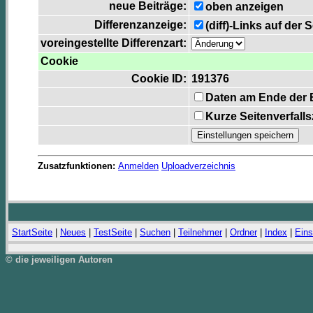
neue Beiträge:
oben anzeigen
Differenzanzeige:
(diff)-Links auf der 
voreingestellte Differenzart:
Cookie
Cookie ID:
191376
Daten am Ende der 
Kurze Seitenverfall
Zusatzfunktionen:
Anmelden
Uploadverzeichnis
StartSeite
|
Neues
|
TestSeite
|
Suchen
|
Teilnehmer
|
Ordner
|
Index
|
Eins
© die jeweiligen Autoren