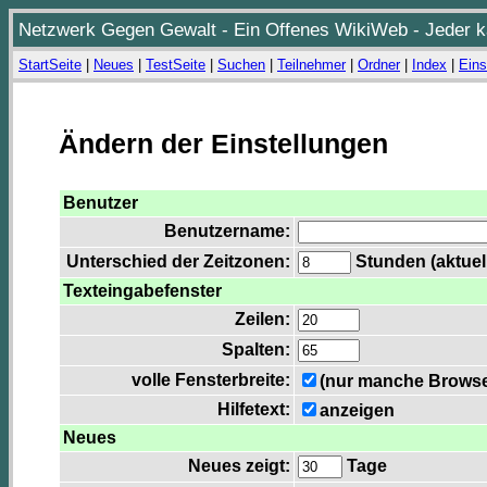
Netzwerk Gegen Gewalt - Ein Offenes WikiWeb - Jeder ka
StartSeite
|
Neues
|
TestSeite
|
Suchen
|
Teilnehmer
|
Ordner
|
Index
|
Eins
Ändern der Einstellungen
Benutzer
Benutzername:
Unterschied der Zeitzonen:
Stunden (aktuell
Texteingabefenster
Zeilen:
Spalten:
volle Fensterbreite:
(nur manche Browser
Hilfetext:
anzeigen
Neues
Neues zeigt:
Tage