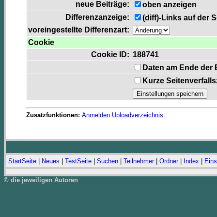
neue Beiträge:
oben anzeigen
Differenzanzeige:
(diff)-Links auf der 
voreingestellte Differenzart:
Cookie
Cookie ID:
188741
Daten am Ende der 
Kurze Seitenverfall
Zusatzfunktionen:
Anmelden
Uploadverzeichnis
StartSeite
|
Neues
|
TestSeite
|
Suchen
|
Teilnehmer
|
Ordner
|
Index
|
Eins
© die jeweiligen Autoren