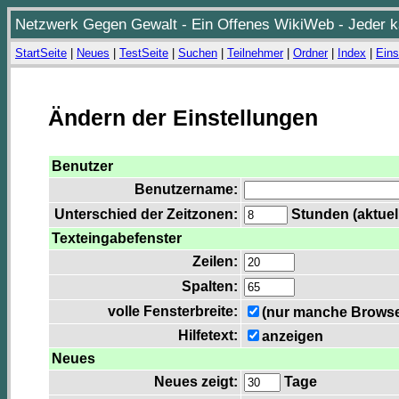
Netzwerk Gegen Gewalt - Ein Offenes WikiWeb - Jeder ka
StartSeite
|
Neues
|
TestSeite
|
Suchen
|
Teilnehmer
|
Ordner
|
Index
|
Eins
Ändern der Einstellungen
Benutzer
Benutzername:
Unterschied der Zeitzonen:
Stunden (aktuell
Texteingabefenster
Zeilen:
Spalten:
volle Fensterbreite:
(nur manche Browser
Hilfetext:
anzeigen
Neues
Neues zeigt:
Tage