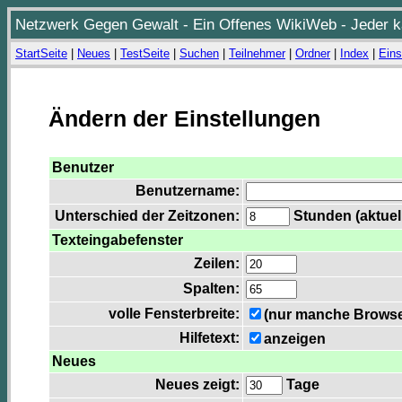
Netzwerk Gegen Gewalt - Ein Offenes WikiWeb - Jeder ka
StartSeite
|
Neues
|
TestSeite
|
Suchen
|
Teilnehmer
|
Ordner
|
Index
|
Eins
Ändern der Einstellungen
Benutzer
Benutzername:
Unterschied der Zeitzonen:
Stunden (aktuell
Texteingabefenster
Zeilen:
Spalten:
volle Fensterbreite:
(nur manche Browser
Hilfetext:
anzeigen
Neues
Neues zeigt:
Tage