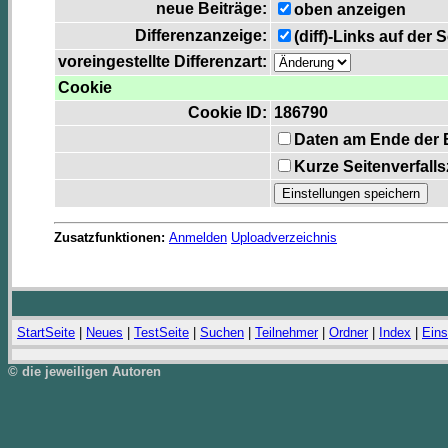
neue Beiträge:
oben anzeigen
Differenzanzeige:
(diff)-Links auf der 
voreingestellte Differenzart:
Cookie
Cookie ID:
186790
Daten am Ende der 
Kurze Seitenverfall
Zusatzfunktionen:
Anmelden
Uploadverzeichnis
StartSeite
|
Neues
|
TestSeite
|
Suchen
|
Teilnehmer
|
Ordner
|
Index
|
Eins
© die jeweiligen Autoren