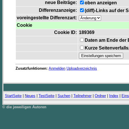
neue Beiträge:
oben anzeigen
Differenzanzeige:
(diff)-Links auf der 
voreingestellte Differenzart:
Cookie
Cookie ID:
189369
Daten am Ende der 
Kurze Seitenverfall
Zusatzfunktionen:
Anmelden
Uploadverzeichnis
StartSeite
|
Neues
|
TestSeite
|
Suchen
|
Teilnehmer
|
Ordner
|
Index
|
Eins
© die jeweiligen Autoren