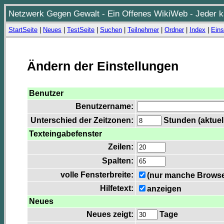
Netzwerk Gegen Gewalt - Ein Offenes WikiWeb - Jeder ka
StartSeite
|
Neues
|
TestSeite
|
Suchen
|
Teilnehmer
|
Ordner
|
Index
|
Eins
Ändern der Einstellungen
Benutzer
Benutzername:
Unterschied der Zeitzonen:
Stunden (aktuell
Texteingabefenster
Zeilen:
Spalten:
volle Fensterbreite:
(nur manche Browser
Hilfetext:
anzeigen
Neues
Neues zeigt:
Tage