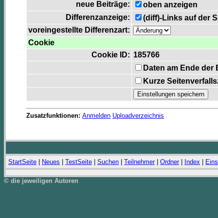
neue Beiträge:
oben anzeigen
Differenzanzeige:
(diff)-Links auf der 
voreingestellte Differenzart:
Cookie
Cookie ID:
185766
Daten am Ende der 
Kurze Seitenverfall
Zusatzfunktionen:
Anmelden
Uploadverzeichnis
StartSeite
|
Neues
|
TestSeite
|
Suchen
|
Teilnehmer
|
Ordner
|
Index
|
Eins
© die jeweiligen Autoren