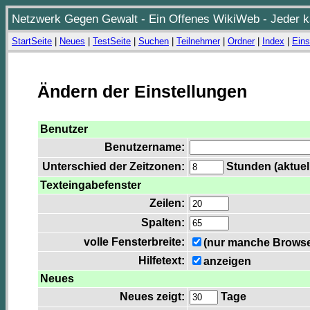
Netzwerk Gegen Gewalt - Ein Offenes WikiWeb - Jeder ka
StartSeite
|
Neues
|
TestSeite
|
Suchen
|
Teilnehmer
|
Ordner
|
Index
|
Eins
Ändern der Einstellungen
Benutzer
Benutzername:
Unterschied der Zeitzonen:
Stunden (aktuell
Texteingabefenster
Zeilen:
Spalten:
volle Fensterbreite:
(nur manche Browser
Hilfetext:
anzeigen
Neues
Neues zeigt:
Tage