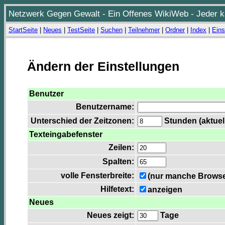
Netzwerk Gegen Gewalt - Ein Offenes WikiWeb - Jeder ka
StartSeite
|
Neues
|
TestSeite
|
Suchen
|
Teilnehmer
|
Ordner
|
Index
|
Eins
Ändern der Einstellungen
Benutzer
Benutzername:
Unterschied der Zeitzonen:
Stunden (aktuell
Texteingabefenster
Zeilen:
Spalten:
volle Fensterbreite:
(nur manche Browser
Hilfetext:
anzeigen
Neues
Neues zeigt:
Tage