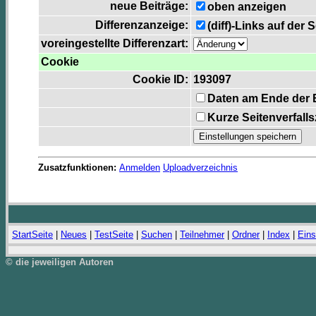
neue Beiträge:
oben anzeigen
Differenzanzeige:
(diff)-Links auf der 
voreingestellte Differenzart:
Cookie
Cookie ID:
193097
Daten am Ende der 
Kurze Seitenverfall
Zusatzfunktionen:
Anmelden
Uploadverzeichnis
StartSeite
|
Neues
|
TestSeite
|
Suchen
|
Teilnehmer
|
Ordner
|
Index
|
Eins
© die jeweiligen Autoren