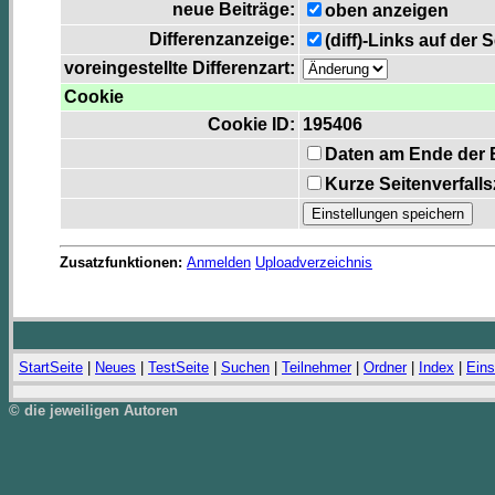
neue Beiträge:
oben anzeigen
Differenzanzeige:
(diff)-Links auf der 
voreingestellte Differenzart:
Cookie
Cookie ID:
195406
Daten am Ende der 
Kurze Seitenverfall
Zusatzfunktionen:
Anmelden
Uploadverzeichnis
StartSeite
|
Neues
|
TestSeite
|
Suchen
|
Teilnehmer
|
Ordner
|
Index
|
Eins
© die jeweiligen Autoren