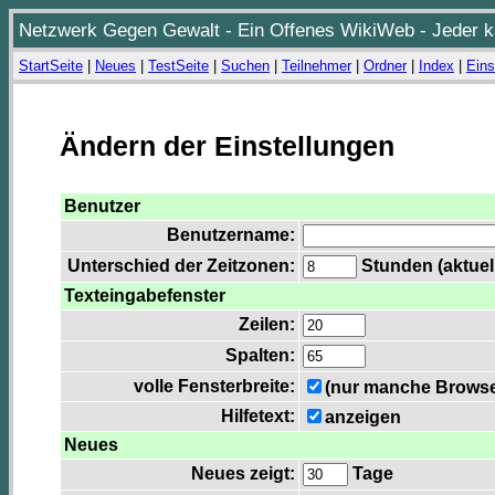
Netzwerk Gegen Gewalt - Ein Offenes WikiWeb - Jeder ka
StartSeite
|
Neues
|
TestSeite
|
Suchen
|
Teilnehmer
|
Ordner
|
Index
|
Eins
Ändern der Einstellungen
Benutzer
Benutzername:
Unterschied der Zeitzonen:
Stunden (aktuell
Texteingabefenster
Zeilen:
Spalten:
volle Fensterbreite:
(nur manche Browser
Hilfetext:
anzeigen
Neues
Neues zeigt:
Tage