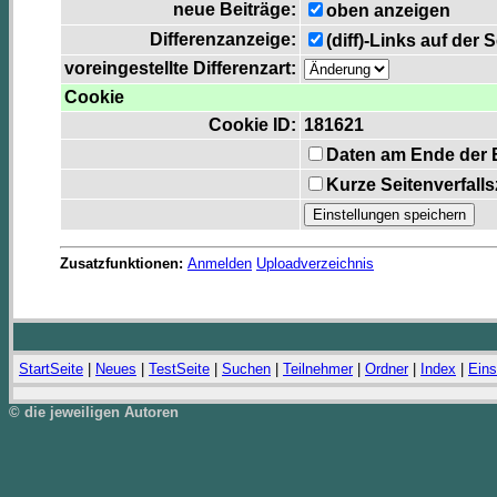
neue Beiträge:
oben anzeigen
Differenzanzeige:
(diff)-Links auf der 
voreingestellte Differenzart:
Cookie
Cookie ID:
181621
Daten am Ende der 
Kurze Seitenverfall
Zusatzfunktionen:
Anmelden
Uploadverzeichnis
StartSeite
|
Neues
|
TestSeite
|
Suchen
|
Teilnehmer
|
Ordner
|
Index
|
Eins
© die jeweiligen Autoren