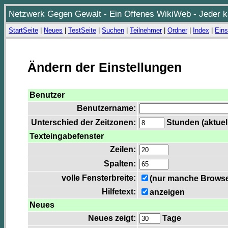
Netzwerk Gegen Gewalt - Ein Offenes WikiWeb - Jeder ka
StartSeite
|
Neues
|
TestSeite
|
Suchen
|
Teilnehmer
|
Ordner
|
Index
|
Eins
Ändern der Einstellungen
Benutzer
Benutzername:
Unterschied der Zeitzonen:
Stunden (aktuell
Texteingabefenster
Zeilen:
Spalten:
volle Fensterbreite:
(nur manche Browser
Hilfetext:
anzeigen
Neues
Neues zeigt:
Tage