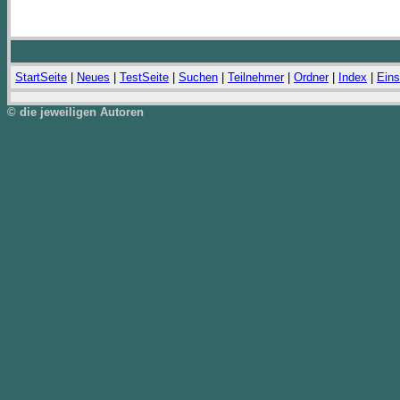
StartSeite
|
Neues
|
TestSeite
|
Suchen
|
Teilnehmer
|
Ordner
|
Index
|
Eins
© die jeweiligen Autoren