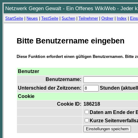
Netzwerk Gegen Gewalt - Ein Offenes WikiWeb - Jeder ka
StartSeite
|
Neues
|
TestSeite
|
Suchen
|
Teilnehmer
|
Ordner
|
Index
|
Eins
Bitte Benutzername eingeben
Diese Funktion erfordert einen gültigen Benutzernamen. Bitte 
Benutzer
Benutzername:
Unterschied der Zeitzonen:
Stunden (aktuell
Cookie
Cookie ID:
186218
Daten am Ende der 
Kurze Seitenverfalls