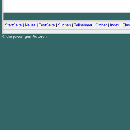
StartSeite
|
Neues
|
TestSeite
|
Suchen
|
Teilnehmer
|
Ordner
|
Index
|
Eins
© die jeweiligen Autoren