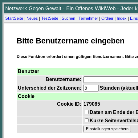
Netzwerk Gegen Gewalt - Ein Offenes WikiWeb - Jeder ka
StartSeite
|
Neues
|
TestSeite
|
Suchen
|
Teilnehmer
|
Ordner
|
Index
|
Eins
Bitte Benutzername eingeben
Diese Funktion erfordert einen gültigen Benutzernamen. Bitte 
Benutzer
Benutzername:
Unterschied der Zeitzonen:
Stunden (aktuell
Cookie
Cookie ID:
179085
Daten am Ende der 
Kurze Seitenverfalls