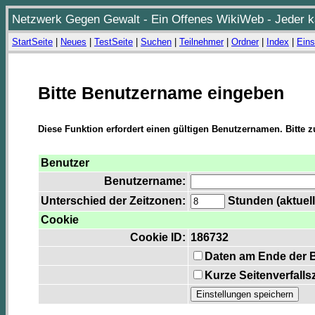
Netzwerk Gegen Gewalt - Ein Offenes WikiWeb - Jeder ka
StartSeite
|
Neues
|
TestSeite
|
Suchen
|
Teilnehmer
|
Ordner
|
Index
|
Eins
Bitte Benutzername eingeben
Diese Funktion erfordert einen gültigen Benutzernamen. Bitte 
Benutzer
Benutzername:
Unterschied der Zeitzonen:
Stunden (aktuell
Cookie
Cookie ID:
186732
Daten am Ende der 
Kurze Seitenverfalls