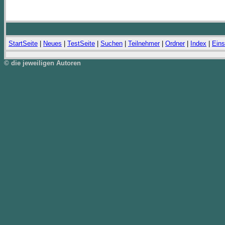
StartSeite
|
Neues
|
TestSeite
|
Suchen
|
Teilnehmer
|
Ordner
|
Index
|
Eins
© die jeweiligen Autoren