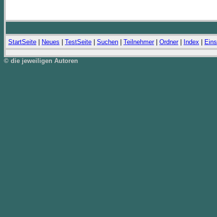
StartSeite
|
Neues
|
TestSeite
|
Suchen
|
Teilnehmer
|
Ordner
|
Index
|
Eins
© die jeweiligen Autoren