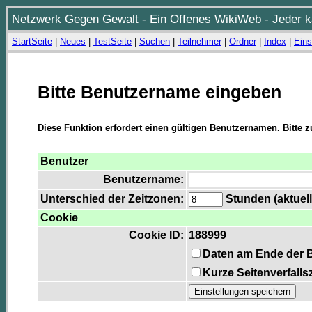
Netzwerk Gegen Gewalt - Ein Offenes WikiWeb - Jeder ka
StartSeite
|
Neues
|
TestSeite
|
Suchen
|
Teilnehmer
|
Ordner
|
Index
|
Eins
Bitte Benutzername eingeben
Diese Funktion erfordert einen gültigen Benutzernamen. Bitte 
Benutzer
Benutzername:
Unterschied der Zeitzonen:
Stunden (aktuell
Cookie
Cookie ID:
188999
Daten am Ende der 
Kurze Seitenverfalls