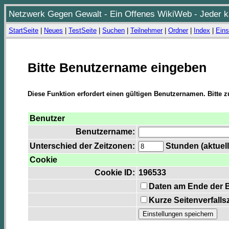
Netzwerk Gegen Gewalt - Ein Offenes WikiWeb - Jeder ka
StartSeite
|
Neues
|
TestSeite
|
Suchen
|
Teilnehmer
|
Ordner
|
Index
|
Eins
Bitte Benutzername eingeben
Diese Funktion erfordert einen gültigen Benutzernamen. Bitte 
Benutzer
Benutzername:
Unterschied der Zeitzonen:
Stunden (aktuell
Cookie
Cookie ID:
196533
Daten am Ende der 
Kurze Seitenverfalls