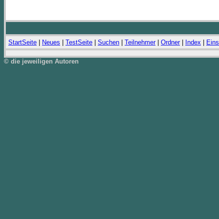
StartSeite
|
Neues
|
TestSeite
|
Suchen
|
Teilnehmer
|
Ordner
|
Index
|
Eins
© die jeweiligen Autoren