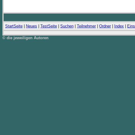
StartSeite
|
Neues
|
TestSeite
|
Suchen
|
Teilnehmer
|
Ordner
|
Index
|
Eins
© die jeweiligen Autoren