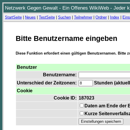
Netzwerk Gegen Gewalt - Ein Offenes WikiWeb - Jeder ka
StartSeite
|
Neues
|
TestSeite
|
Suchen
|
Teilnehmer
|
Ordner
|
Index
|
Eins
Bitte Benutzername eingeben
Diese Funktion erfordert einen gültigen Benutzernamen. Bitte 
Benutzer
Benutzername:
Unterschied der Zeitzonen:
Stunden (aktuell
Cookie
Cookie ID:
187023
Daten am Ende der 
Kurze Seitenverfalls