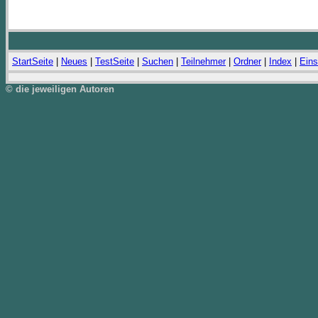
StartSeite
|
Neues
|
TestSeite
|
Suchen
|
Teilnehmer
|
Ordner
|
Index
|
Eins
© die jeweiligen Autoren