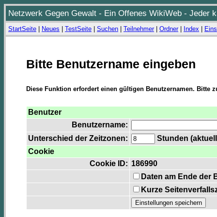
Netzwerk Gegen Gewalt - Ein Offenes WikiWeb - Jeder ka
StartSeite
|
Neues
|
TestSeite
|
Suchen
|
Teilnehmer
|
Ordner
|
Index
|
Eins
Bitte Benutzername eingeben
Diese Funktion erfordert einen gültigen Benutzernamen. Bitte 
Benutzer
Benutzername:
Unterschied der Zeitzonen:
Stunden (aktuell
Cookie
Cookie ID:
186990
Daten am Ende der 
Kurze Seitenverfalls