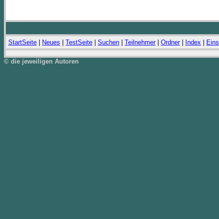
StartSeite
|
Neues
|
TestSeite
|
Suchen
|
Teilnehmer
|
Ordner
|
Index
|
Eins
© die jeweiligen Autoren