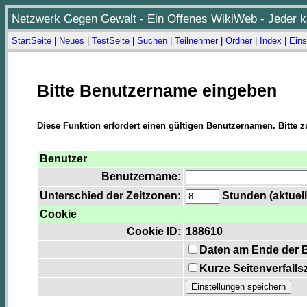
Netzwerk Gegen Gewalt - Ein Offenes WikiWeb - Jeder ka
StartSeite
|
Neues
|
TestSeite
|
Suchen
|
Teilnehmer
|
Ordner
|
Index
|
Eins
Bitte Benutzername eingeben
Diese Funktion erfordert einen gültigen Benutzernamen. Bitte 
Benutzer
Benutzername:
Unterschied der Zeitzonen:
Stunden (aktuell
Cookie
Cookie ID:
188610
Daten am Ende der 
Kurze Seitenverfalls