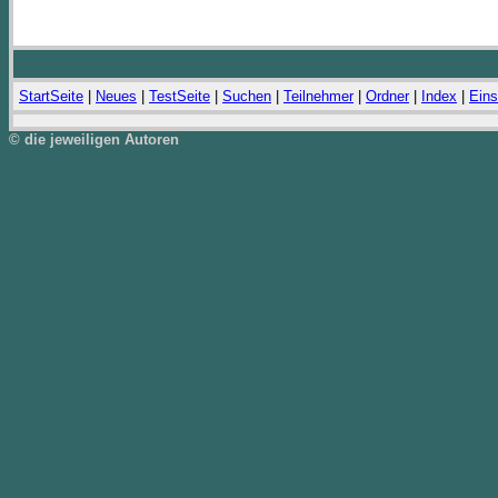
StartSeite
|
Neues
|
TestSeite
|
Suchen
|
Teilnehmer
|
Ordner
|
Index
|
Eins
© die jeweiligen Autoren