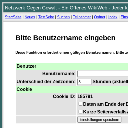
Netzwerk Gegen Gewalt - Ein Offenes WikiWeb - Jeder ka
StartSeite
|
Neues
|
TestSeite
|
Suchen
|
Teilnehmer
|
Ordner
|
Index
|
Eins
Bitte Benutzername eingeben
Diese Funktion erfordert einen gültigen Benutzernamen. Bitte 
Benutzer
Benutzername:
Unterschied der Zeitzonen:
Stunden (aktuell
Cookie
Cookie ID:
185791
Daten am Ende der 
Kurze Seitenverfalls