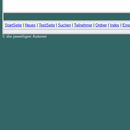
StartSeite
|
Neues
|
TestSeite
|
Suchen
|
Teilnehmer
|
Ordner
|
Index
|
Eins
© die jeweiligen Autoren