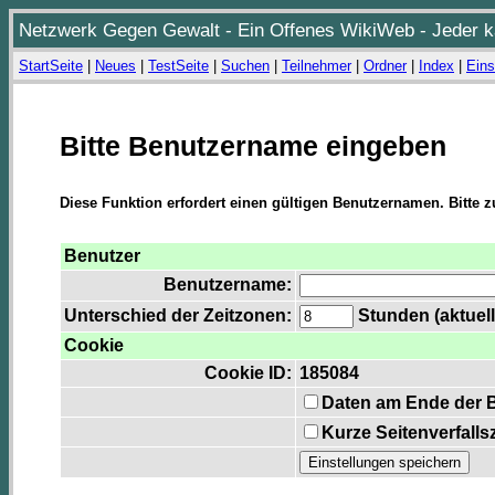
Netzwerk Gegen Gewalt - Ein Offenes WikiWeb - Jeder ka
StartSeite
|
Neues
|
TestSeite
|
Suchen
|
Teilnehmer
|
Ordner
|
Index
|
Eins
Bitte Benutzername eingeben
Diese Funktion erfordert einen gültigen Benutzernamen. Bitte 
Benutzer
Benutzername:
Unterschied der Zeitzonen:
Stunden (aktuell
Cookie
Cookie ID:
185084
Daten am Ende der 
Kurze Seitenverfalls