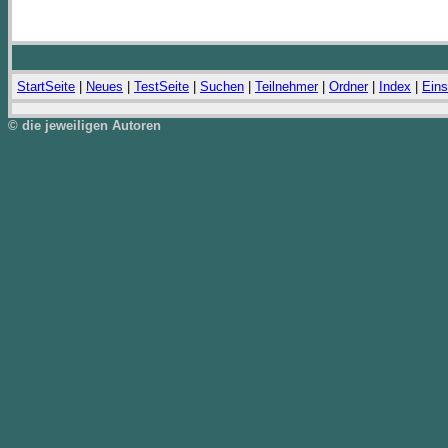
StartSeite
|
Neues
|
TestSeite
|
Suchen
|
Teilnehmer
|
Ordner
|
Index
|
Eins
© die jeweiligen Autoren