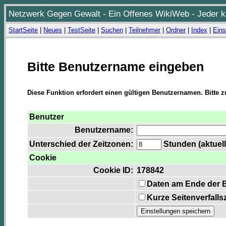
Netzwerk Gegen Gewalt - Ein Offenes WikiWeb - Jeder ka
StartSeite
|
Neues
|
TestSeite
|
Suchen
|
Teilnehmer
|
Ordner
|
Index
|
Eins
Bitte Benutzername eingeben
Diese Funktion erfordert einen gültigen Benutzernamen. Bitte 
Benutzer
Benutzername:
Unterschied der Zeitzonen:
Stunden (aktuell
Cookie
Cookie ID:
178842
Daten am Ende der 
Kurze Seitenverfalls