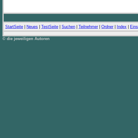
StartSeite
|
Neues
|
TestSeite
|
Suchen
|
Teilnehmer
|
Ordner
|
Index
|
Eins
© die jeweiligen Autoren