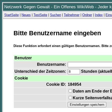
Netzwerk Gegen Gewalt - Ein Offenes WikiWeb - Jeder ka
StartSeite
|
Neues
|
TestSeite
|
Suchen
|
Teilnehmer
|
Ordner
|
Index
|
Eins
Bitte Benutzername eingeben
Diese Funktion erfordert einen gültigen Benutzernamen. Bitte 
Benutzer
Benutzername:
Unterschied der Zeitzonen:
Stunden (aktuell
Cookie
Cookie ID:
184954
Daten am Ende der 
Kurze Seitenverfalls