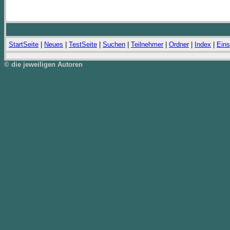
StartSeite
|
Neues
|
TestSeite
|
Suchen
|
Teilnehmer
|
Ordner
|
Index
|
Eins
© die jeweiligen Autoren