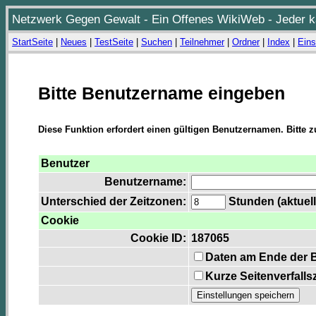
Netzwerk Gegen Gewalt - Ein Offenes WikiWeb - Jeder ka
StartSeite
|
Neues
|
TestSeite
|
Suchen
|
Teilnehmer
|
Ordner
|
Index
|
Eins
Bitte Benutzername eingeben
Diese Funktion erfordert einen gültigen Benutzernamen. Bitte 
Benutzer
Benutzername:
Unterschied der Zeitzonen:
Stunden (aktuell
Cookie
Cookie ID:
187065
Daten am Ende der 
Kurze Seitenverfalls