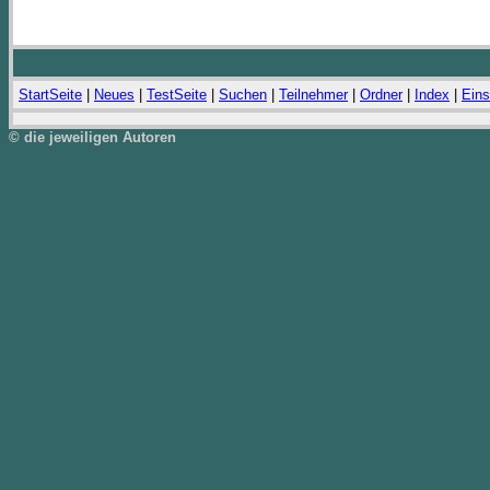
StartSeite
|
Neues
|
TestSeite
|
Suchen
|
Teilnehmer
|
Ordner
|
Index
|
Eins
© die jeweiligen Autoren