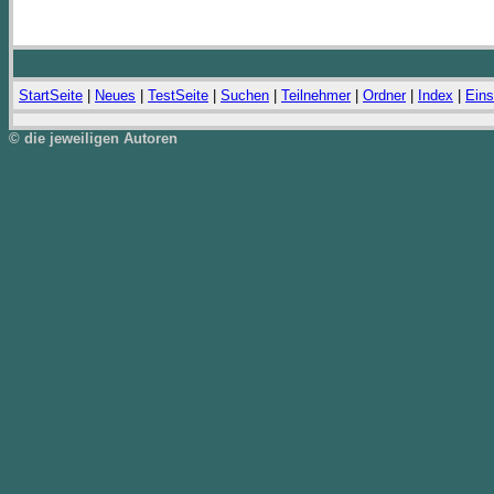
StartSeite
|
Neues
|
TestSeite
|
Suchen
|
Teilnehmer
|
Ordner
|
Index
|
Eins
© die jeweiligen Autoren