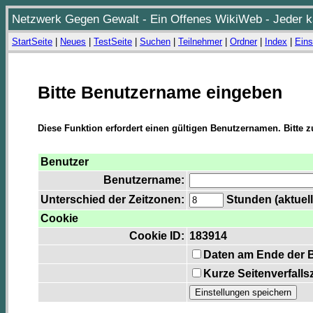
Netzwerk Gegen Gewalt - Ein Offenes WikiWeb - Jeder ka
StartSeite
|
Neues
|
TestSeite
|
Suchen
|
Teilnehmer
|
Ordner
|
Index
|
Eins
Bitte Benutzername eingeben
Diese Funktion erfordert einen gültigen Benutzernamen. Bitte 
Benutzer
Benutzername:
Unterschied der Zeitzonen:
Stunden (aktuell
Cookie
Cookie ID:
183914
Daten am Ende der 
Kurze Seitenverfalls