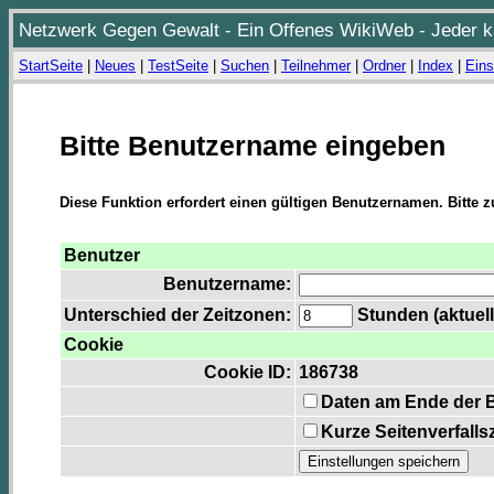
Netzwerk Gegen Gewalt - Ein Offenes WikiWeb - Jeder ka
StartSeite
|
Neues
|
TestSeite
|
Suchen
|
Teilnehmer
|
Ordner
|
Index
|
Eins
Bitte Benutzername eingeben
Diese Funktion erfordert einen gültigen Benutzernamen. Bitte 
Benutzer
Benutzername:
Unterschied der Zeitzonen:
Stunden (aktuell
Cookie
Cookie ID:
186738
Daten am Ende der 
Kurze Seitenverfalls