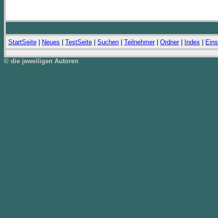
StartSeite
|
Neues
|
TestSeite
|
Suchen
|
Teilnehmer
|
Ordner
|
Index
|
Eins
© die jeweiligen Autoren