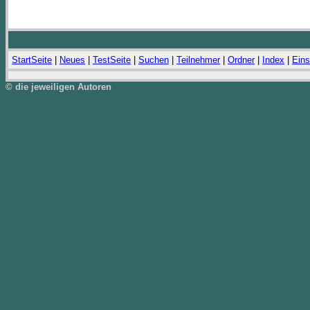
StartSeite
|
Neues
|
TestSeite
|
Suchen
|
Teilnehmer
|
Ordner
|
Index
|
Eins
© die jeweiligen Autoren