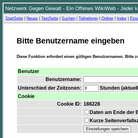
Netzwerk Gegen Gewalt - Ein Offenes WikiWeb - Jeder ka
StartSeite
|
Neues
|
TestSeite
|
Suchen
|
Teilnehmer
|
Ordner
|
Index
|
Eins
Bitte Benutzername eingeben
Diese Funktion erfordert einen gültigen Benutzernamen. Bitte 
Benutzer
Benutzername:
Unterschied der Zeitzonen:
Stunden (aktuell
Cookie
Cookie ID:
188228
Daten am Ende der 
Kurze Seitenverfalls