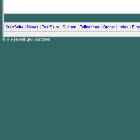
StartSeite
|
Neues
|
TestSeite
|
Suchen
|
Teilnehmer
|
Ordner
|
Index
|
Eins
© die jeweiligen Autoren