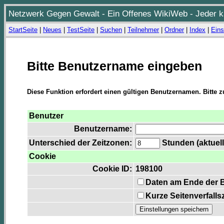
Netzwerk Gegen Gewalt - Ein Offenes WikiWeb - Jeder ka
StartSeite
|
Neues
|
TestSeite
|
Suchen
|
Teilnehmer
|
Ordner
|
Index
|
Eins
Bitte Benutzername eingeben
Diese Funktion erfordert einen gültigen Benutzernamen. Bitte 
Benutzer
Benutzername:
Unterschied der Zeitzonen:
Stunden (aktuell
Cookie
Cookie ID:
198100
Daten am Ende der 
Kurze Seitenverfalls