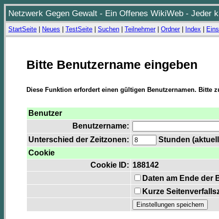
Netzwerk Gegen Gewalt - Ein Offenes WikiWeb - Jeder ka
StartSeite
|
Neues
|
TestSeite
|
Suchen
|
Teilnehmer
|
Ordner
|
Index
|
Eins
Bitte Benutzername eingeben
Diese Funktion erfordert einen gültigen Benutzernamen. Bitte 
Benutzer
Benutzername:
Unterschied der Zeitzonen:
Stunden (aktuell
Cookie
Cookie ID:
188142
Daten am Ende der 
Kurze Seitenverfalls