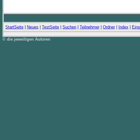
StartSeite
|
Neues
|
TestSeite
|
Suchen
|
Teilnehmer
|
Ordner
|
Index
|
Eins
© die jeweiligen Autoren