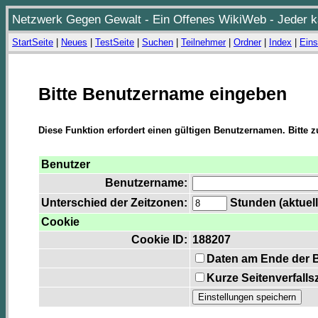
Netzwerk Gegen Gewalt - Ein Offenes WikiWeb - Jeder ka
StartSeite
|
Neues
|
TestSeite
|
Suchen
|
Teilnehmer
|
Ordner
|
Index
|
Eins
Bitte Benutzername eingeben
Diese Funktion erfordert einen gültigen Benutzernamen. Bitte 
Benutzer
Benutzername:
Unterschied der Zeitzonen:
Stunden (aktuell
Cookie
Cookie ID:
188207
Daten am Ende der 
Kurze Seitenverfalls