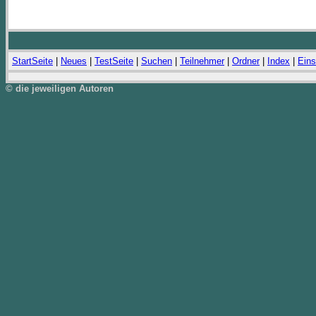
StartSeite
|
Neues
|
TestSeite
|
Suchen
|
Teilnehmer
|
Ordner
|
Index
|
Eins
© die jeweiligen Autoren