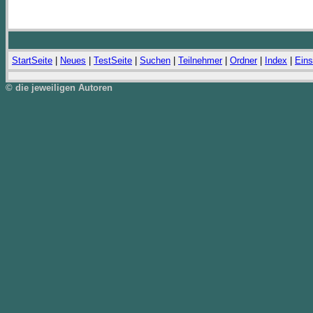
StartSeite
|
Neues
|
TestSeite
|
Suchen
|
Teilnehmer
|
Ordner
|
Index
|
Eins
© die jeweiligen Autoren