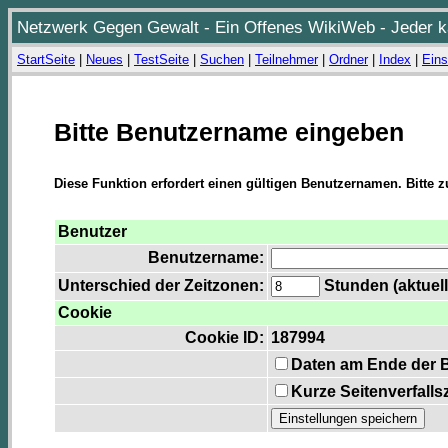
Netzwerk Gegen Gewalt - Ein Offenes WikiWeb - Jeder ka
StartSeite
|
Neues
|
TestSeite
|
Suchen
|
Teilnehmer
|
Ordner
|
Index
|
Eins
Bitte Benutzername eingeben
Diese Funktion erfordert einen gültigen Benutzernamen. Bitte 
Benutzer
Benutzername:
Unterschied der Zeitzonen:
Stunden (aktuell
Cookie
Cookie ID:
187994
Daten am Ende der 
Kurze Seitenverfalls