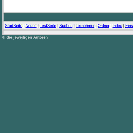
StartSeite
|
Neues
|
TestSeite
|
Suchen
|
Teilnehmer
|
Ordner
|
Index
|
Eins
© die jeweiligen Autoren