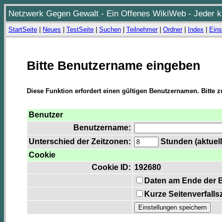
Netzwerk Gegen Gewalt - Ein Offenes WikiWeb - Jeder ka
StartSeite
|
Neues
|
TestSeite
|
Suchen
|
Teilnehmer
|
Ordner
|
Index
|
Eins
Bitte Benutzername eingeben
Diese Funktion erfordert einen gültigen Benutzernamen. Bitte 
Benutzer
Benutzername:
Unterschied der Zeitzonen:
Stunden (aktuell
Cookie
Cookie ID:
192680
Daten am Ende der 
Kurze Seitenverfalls