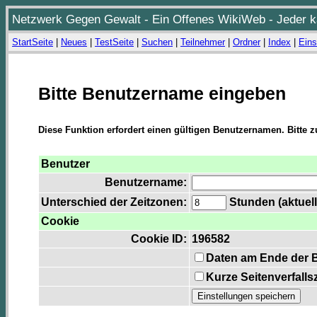
Netzwerk Gegen Gewalt - Ein Offenes WikiWeb - Jeder ka
StartSeite
|
Neues
|
TestSeite
|
Suchen
|
Teilnehmer
|
Ordner
|
Index
|
Eins
Bitte Benutzername eingeben
Diese Funktion erfordert einen gültigen Benutzernamen. Bitte 
Benutzer
Benutzername:
Unterschied der Zeitzonen:
Stunden (aktuell
Cookie
Cookie ID:
196582
Daten am Ende der 
Kurze Seitenverfalls