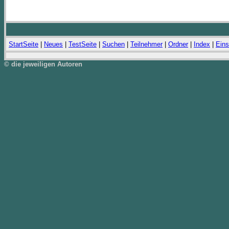
StartSeite
|
Neues
|
TestSeite
|
Suchen
|
Teilnehmer
|
Ordner
|
Index
|
Eins
© die jeweiligen Autoren