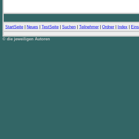
StartSeite
|
Neues
|
TestSeite
|
Suchen
|
Teilnehmer
|
Ordner
|
Index
|
Eins
© die jeweiligen Autoren