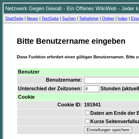
Netzwerk Gegen Gewalt - Ein Offenes WikiWeb - Jeder ka
StartSeite
|
Neues
|
TestSeite
|
Suchen
|
Teilnehmer
|
Ordner
|
Index
|
Eins
Bitte Benutzername eingeben
Diese Funktion erfordert einen gültigen Benutzernamen. Bitte 
Benutzer
Benutzername:
Unterschied der Zeitzonen:
Stunden (aktuell
Cookie
Cookie ID:
191941
Daten am Ende der 
Kurze Seitenverfalls