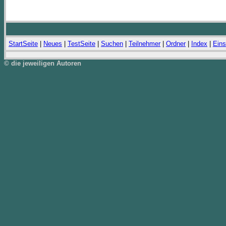
StartSeite
|
Neues
|
TestSeite
|
Suchen
|
Teilnehmer
|
Ordner
|
Index
|
Eins
© die jeweiligen Autoren