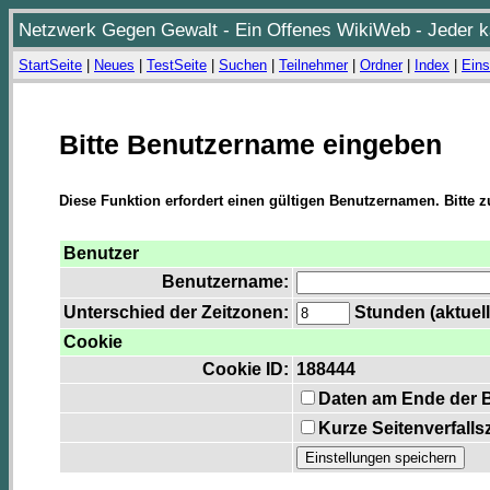
Netzwerk Gegen Gewalt - Ein Offenes WikiWeb - Jeder ka
StartSeite
|
Neues
|
TestSeite
|
Suchen
|
Teilnehmer
|
Ordner
|
Index
|
Eins
Bitte Benutzername eingeben
Diese Funktion erfordert einen gültigen Benutzernamen. Bitte 
Benutzer
Benutzername:
Unterschied der Zeitzonen:
Stunden (aktuell
Cookie
Cookie ID:
188444
Daten am Ende der 
Kurze Seitenverfalls