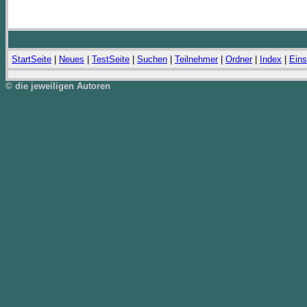
StartSeite
|
Neues
|
TestSeite
|
Suchen
|
Teilnehmer
|
Ordner
|
Index
|
Eins
© die jeweiligen Autoren