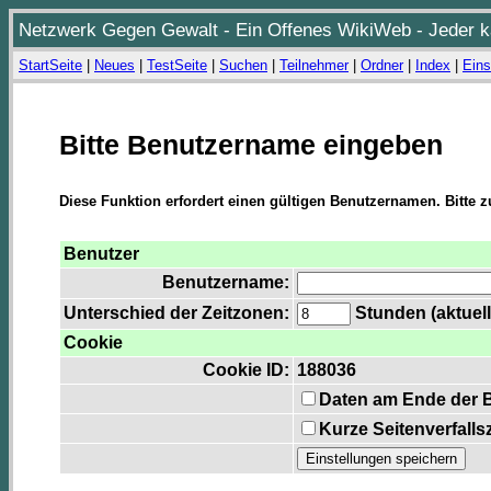
Netzwerk Gegen Gewalt - Ein Offenes WikiWeb - Jeder ka
StartSeite
|
Neues
|
TestSeite
|
Suchen
|
Teilnehmer
|
Ordner
|
Index
|
Eins
Bitte Benutzername eingeben
Diese Funktion erfordert einen gültigen Benutzernamen. Bitte 
Benutzer
Benutzername:
Unterschied der Zeitzonen:
Stunden (aktuell
Cookie
Cookie ID:
188036
Daten am Ende der 
Kurze Seitenverfalls