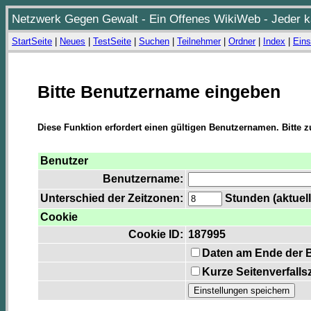
Netzwerk Gegen Gewalt - Ein Offenes WikiWeb - Jeder ka
StartSeite
|
Neues
|
TestSeite
|
Suchen
|
Teilnehmer
|
Ordner
|
Index
|
Eins
Bitte Benutzername eingeben
Diese Funktion erfordert einen gültigen Benutzernamen. Bitte 
Benutzer
Benutzername:
Unterschied der Zeitzonen:
Stunden (aktuell
Cookie
Cookie ID:
187995
Daten am Ende der 
Kurze Seitenverfalls