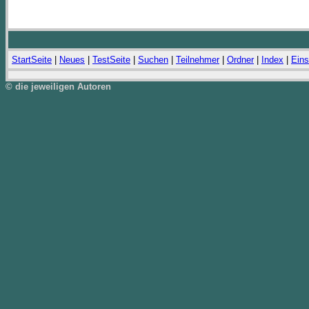
StartSeite
|
Neues
|
TestSeite
|
Suchen
|
Teilnehmer
|
Ordner
|
Index
|
Eins
© die jeweiligen Autoren