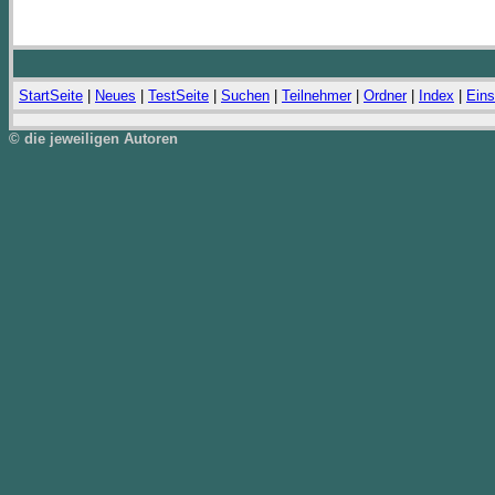
StartSeite
|
Neues
|
TestSeite
|
Suchen
|
Teilnehmer
|
Ordner
|
Index
|
Eins
© die jeweiligen Autoren