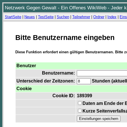
Netzwerk Gegen Gewalt - Ein Offenes WikiWeb - Jeder ka
StartSeite
|
Neues
|
TestSeite
|
Suchen
|
Teilnehmer
|
Ordner
|
Index
|
Eins
Bitte Benutzername eingeben
Diese Funktion erfordert einen gültigen Benutzernamen. Bitte 
Benutzer
Benutzername:
Unterschied der Zeitzonen:
Stunden (aktuell
Cookie
Cookie ID:
189399
Daten am Ende der 
Kurze Seitenverfalls