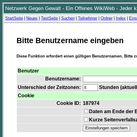
Netzwerk Gegen Gewalt - Ein Offenes WikiWeb - Jeder ka
StartSeite
|
Neues
|
TestSeite
|
Suchen
|
Teilnehmer
|
Ordner
|
Index
|
Eins
Bitte Benutzername eingeben
Diese Funktion erfordert einen gültigen Benutzernamen. Bitte 
Benutzer
Benutzername:
Unterschied der Zeitzonen:
Stunden (aktuell
Cookie
Cookie ID:
187974
Daten am Ende der 
Kurze Seitenverfalls