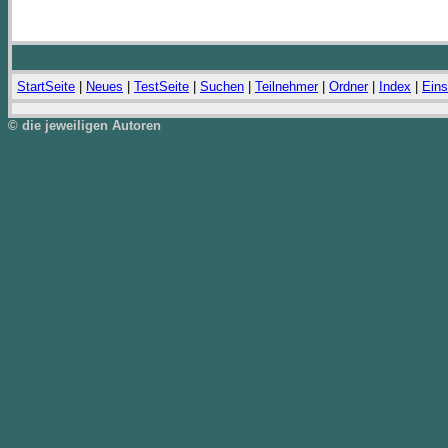
StartSeite
|
Neues
|
TestSeite
|
Suchen
|
Teilnehmer
|
Ordner
|
Index
|
Eins
© die jeweiligen Autoren