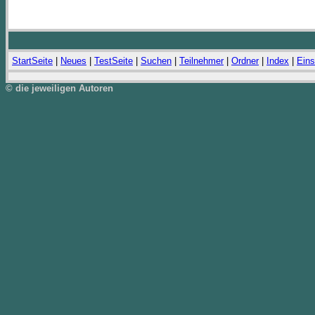
StartSeite
|
Neues
|
TestSeite
|
Suchen
|
Teilnehmer
|
Ordner
|
Index
|
Eins
© die jeweiligen Autoren