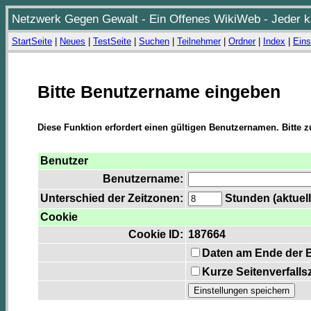
Netzwerk Gegen Gewalt - Ein Offenes WikiWeb - Jeder ka
StartSeite
|
Neues
|
TestSeite
|
Suchen
|
Teilnehmer
|
Ordner
|
Index
|
Eins
Bitte Benutzername eingeben
Diese Funktion erfordert einen gültigen Benutzernamen. Bitte 
Benutzer
Benutzername:
Unterschied der Zeitzonen:
Stunden (aktuell
Cookie
Cookie ID:
187664
Daten am Ende der 
Kurze Seitenverfalls