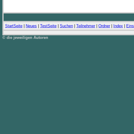
StartSeite
|
Neues
|
TestSeite
|
Suchen
|
Teilnehmer
|
Ordner
|
Index
|
Eins
© die jeweiligen Autoren