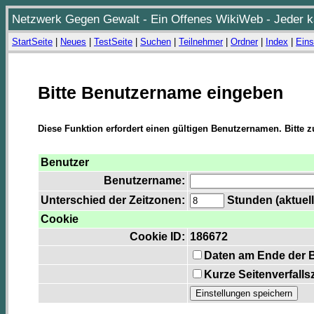
Netzwerk Gegen Gewalt - Ein Offenes WikiWeb - Jeder ka
StartSeite
|
Neues
|
TestSeite
|
Suchen
|
Teilnehmer
|
Ordner
|
Index
|
Eins
Bitte Benutzername eingeben
Diese Funktion erfordert einen gültigen Benutzernamen. Bitte 
Benutzer
Benutzername:
Unterschied der Zeitzonen:
Stunden (aktuell
Cookie
Cookie ID:
186672
Daten am Ende der 
Kurze Seitenverfalls