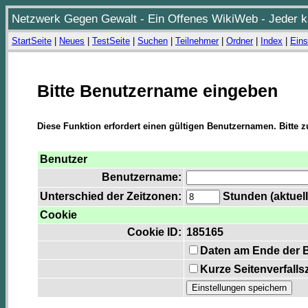
Netzwerk Gegen Gewalt - Ein Offenes WikiWeb - Jeder ka
StartSeite
|
Neues
|
TestSeite
|
Suchen
|
Teilnehmer
|
Ordner
|
Index
|
Eins
Bitte Benutzername eingeben
Diese Funktion erfordert einen gültigen Benutzernamen. Bitte 
Benutzer
Benutzername:
Unterschied der Zeitzonen:
Stunden (aktuell
Cookie
Cookie ID:
185165
Daten am Ende der 
Kurze Seitenverfalls