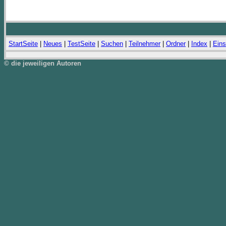
StartSeite
|
Neues
|
TestSeite
|
Suchen
|
Teilnehmer
|
Ordner
|
Index
|
Eins
© die jeweiligen Autoren