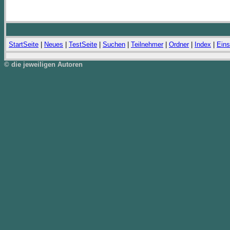
StartSeite
|
Neues
|
TestSeite
|
Suchen
|
Teilnehmer
|
Ordner
|
Index
|
Eins
© die jeweiligen Autoren