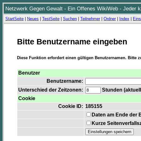
Netzwerk Gegen Gewalt - Ein Offenes WikiWeb - Jeder ka
StartSeite
|
Neues
|
TestSeite
|
Suchen
|
Teilnehmer
|
Ordner
|
Index
|
Eins
Bitte Benutzername eingeben
Diese Funktion erfordert einen gültigen Benutzernamen. Bitte 
Benutzer
Benutzername:
Unterschied der Zeitzonen:
Stunden (aktuell
Cookie
Cookie ID:
185155
Daten am Ende der 
Kurze Seitenverfalls