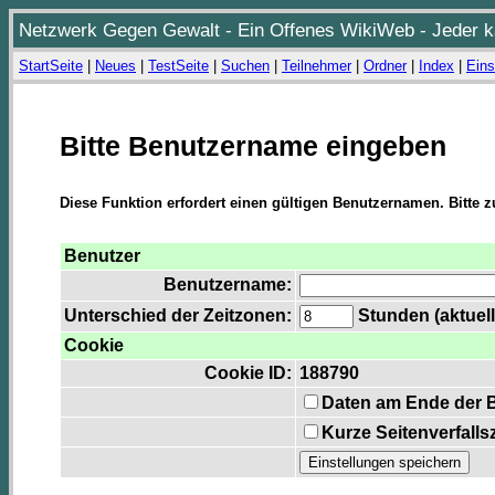
Netzwerk Gegen Gewalt - Ein Offenes WikiWeb - Jeder ka
StartSeite
|
Neues
|
TestSeite
|
Suchen
|
Teilnehmer
|
Ordner
|
Index
|
Eins
Bitte Benutzername eingeben
Diese Funktion erfordert einen gültigen Benutzernamen. Bitte 
Benutzer
Benutzername:
Unterschied der Zeitzonen:
Stunden (aktuell
Cookie
Cookie ID:
188790
Daten am Ende der 
Kurze Seitenverfalls