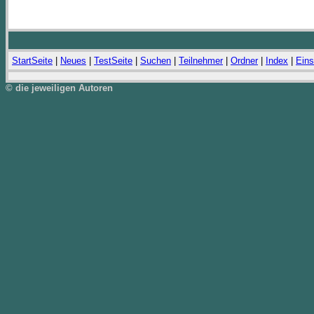
StartSeite
|
Neues
|
TestSeite
|
Suchen
|
Teilnehmer
|
Ordner
|
Index
|
Eins
© die jeweiligen Autoren