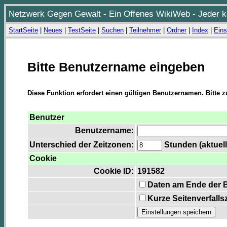
Netzwerk Gegen Gewalt - Ein Offenes WikiWeb - Jeder ka
StartSeite
|
Neues
|
TestSeite
|
Suchen
|
Teilnehmer
|
Ordner
|
Index
|
Eins
Bitte Benutzername eingeben
Diese Funktion erfordert einen gültigen Benutzernamen. Bitte 
Benutzer
Benutzername:
Unterschied der Zeitzonen:
Stunden (aktuell
Cookie
Cookie ID:
191582
Daten am Ende der 
Kurze Seitenverfalls