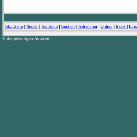
StartSeite
|
Neues
|
TestSeite
|
Suchen
|
Teilnehmer
|
Ordner
|
Index
|
Eins
© die jeweiligen Autoren