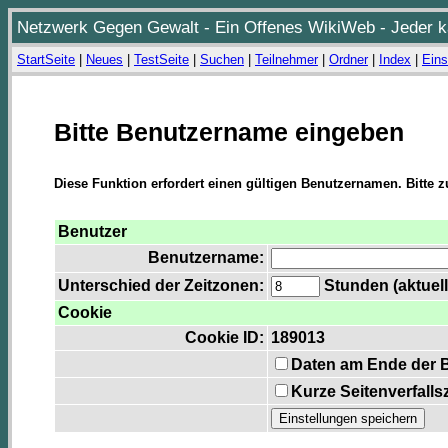
Netzwerk Gegen Gewalt - Ein Offenes WikiWeb - Jeder ka
StartSeite
|
Neues
|
TestSeite
|
Suchen
|
Teilnehmer
|
Ordner
|
Index
|
Eins
Bitte Benutzername eingeben
Diese Funktion erfordert einen gültigen Benutzernamen. Bitte 
Benutzer
Benutzername:
Unterschied der Zeitzonen:
Stunden (aktuell
Cookie
Cookie ID:
189013
Daten am Ende der 
Kurze Seitenverfalls