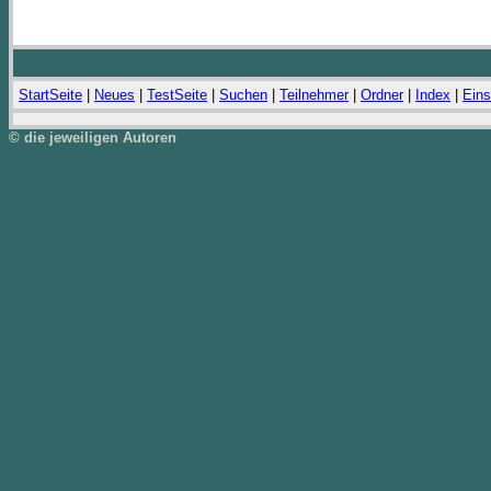
StartSeite
|
Neues
|
TestSeite
|
Suchen
|
Teilnehmer
|
Ordner
|
Index
|
Eins
© die jeweiligen Autoren